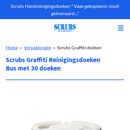
Scrubs Handreinigingsdoeken " Vaak gekopieerd, nooit
Ga
geëvenaard...."
direct
naar
de
hoofdinhoud
Home
»
Verpakkingen
»
Scrubs Graffiti doeken
Scrubs Graffiti Reinigingsdoeken
Bus met 30 doeken